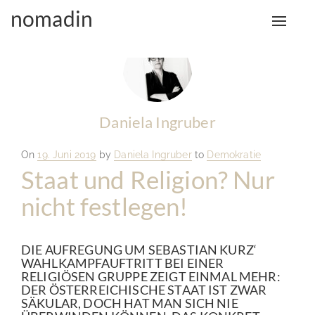
nomadin
Toggle
naviga
Daniela Ingruber
Posted
On
19. Juni 2019
by
Daniela Ingruber
to
Demokratie
on
Staat und Religion? Nur
nicht festlegen!
DIE AUFREGUNG UM SEBASTIAN KURZ‘
WAHLKAMPFAUFTRITT BEI EINER
RELIGIÖSEN GRUPPE ZEIGT EINMAL MEHR:
DER ÖSTERREICHISCHE STAAT IST ZWAR
SÄKULAR, DOCH HAT MAN SICH NIE