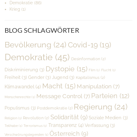
Demokratie
(86)
Krieg
(1)
BLOG SCHLAGWÖRTER
Bevölkerung
(24)
Covid-19
(19)
Demokratie
(45)
Desinformation
(2)
Dystopie
(15)
Diskriminierung
(3)
Film
(1)
Flucht
(1)
Freiheit
(3)
Gender
(3)
Jugend
(3)
Kapitalismus
(2)
Macht
(15)
Manipulation
(7)
Klimawandel
(4)
Parteien
(12)
Message Control
(7)
Menschenrechte
(1)
Regierung
(24)
Populismus
(3)
Postdemokratie
(2)
Solidarität
(9)
Soziale Medien
(3)
Revolution
(2)
Religion
(1)
Transparenz
(4)
Verfassung
(3)
Teilhabe
(1)
Terrorismus
(1)
Österreich
(9)
Verschwörungslegenden
(1)