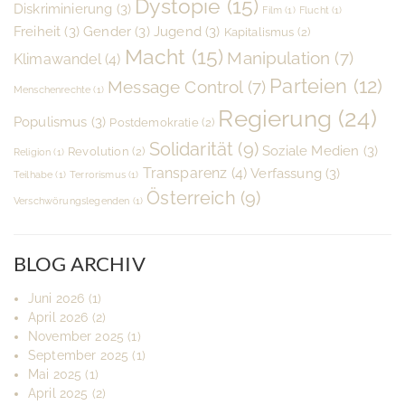
Dystopie
(15)
Diskriminierung
(3)
Film
(1)
Flucht
(1)
Freiheit
(3)
Gender
(3)
Jugend
(3)
Kapitalismus
(2)
Macht
(15)
Manipulation
(7)
Klimawandel
(4)
Parteien
(12)
Message Control
(7)
Menschenrechte
(1)
Regierung
(24)
Populismus
(3)
Postdemokratie
(2)
Solidarität
(9)
Soziale Medien
(3)
Revolution
(2)
Religion
(1)
Transparenz
(4)
Verfassung
(3)
Teilhabe
(1)
Terrorismus
(1)
Österreich
(9)
Verschwörungslegenden
(1)
BLOG ARCHIV
Juni 2026
(1)
April 2026
(2)
November 2025
(1)
September 2025
(1)
Mai 2025
(1)
April 2025
(2)