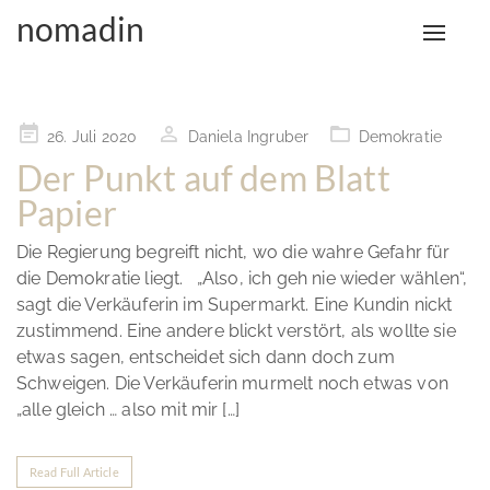
nomadin
Toggle
Monat:
Juli 2020
naviga
Posted
26. Juli 2020
Daniela Ingruber
Demokratie
on
Der Punkt auf dem Blatt
Papier
Die Regierung begreift nicht, wo die wahre Gefahr für
die Demokratie liegt. „Also, ich geh nie wieder wählen“,
sagt die Verkäuferin im Supermarkt. Eine Kundin nickt
zustimmend. Eine andere blickt verstört, als wollte sie
etwas sagen, entscheidet sich dann doch zum
Schweigen. Die Verkäuferin murmelt noch etwas von
„alle gleich … also mit mir […]
Read Full Article