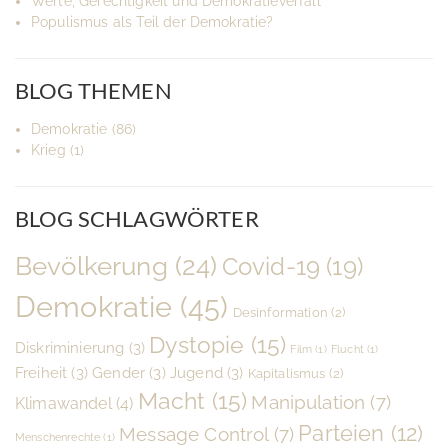
Werte, Gerechtigkeit und Demokratieverfall
Populismus als Teil der Demokratie?
BLOG THEMEN
Demokratie
(86)
Krieg
(1)
BLOG SCHLAGWÖRTER
Bevölkerung
(24)
Covid-19
(19)
Demokratie
(45)
Desinformation
(2)
Dystopie
(15)
Diskriminierung
(3)
Film
(1)
Flucht
(1)
Freiheit
(3)
Gender
(3)
Jugend
(3)
Kapitalismus
(2)
Macht
(15)
Manipulation
(7)
Klimawandel
(4)
Parteien
(12)
Message Control
(7)
Menschenrechte
(1)