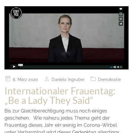
Posted
8. März 2020
Daniela Ingruber
Demokratie
on
Internationaler Frauentag:
„Be a Lady They Said“
Bis zur Gleichberechtigung muss noch einiges
geschehen. Wie nahezu jedes Thema geht der
Frauentag dieses Jahr ein wenig im Corona-Wirbel
unter. Verharmlost wird dieser Gedenktag allerdings