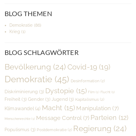
BLOG THEMEN
Demokratie
(86)
Krieg
(1)
BLOG SCHLAGWÖRTER
Bevölkerung
(24)
Covid-19
(19)
Demokratie
(45)
Desinformation
(2)
Dystopie
(15)
Diskriminierung
(3)
Film
(1)
Flucht
(1)
Freiheit
(3)
Gender
(3)
Jugend
(3)
Kapitalismus
(2)
Macht
(15)
Manipulation
(7)
Klimawandel
(4)
Parteien
(12)
Message Control
(7)
Menschenrechte
(1)
Regierung
(24)
Populismus
(3)
Postdemokratie
(2)