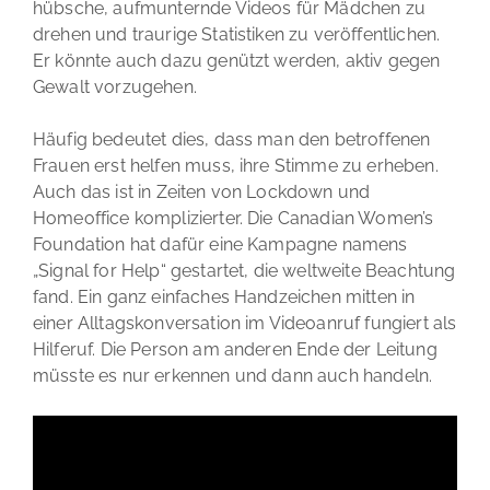
hübsche, aufmunternde Videos für Mädchen zu
drehen und traurige Statistiken zu veröffentlichen.
Er könnte auch dazu genützt werden, aktiv gegen
Gewalt vorzugehen.
Häufig bedeutet dies, dass man den betroffenen
Frauen erst helfen muss, ihre Stimme zu erheben.
Auch das ist in Zeiten von Lockdown und
Homeoffice komplizierter. Die Canadian Women’s
Foundation hat dafür eine Kampagne namens
„Signal for Help“ gestartet, die weltweite Beachtung
fand. Ein ganz einfaches Handzeichen mitten in
einer Alltagskonversation im Videoanruf fungiert als
Hilferuf. Die Person am anderen Ende der Leitung
müsste es nur erkennen und dann auch handeln.