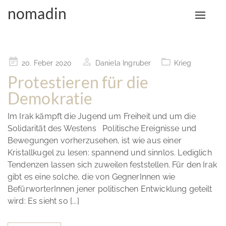
nomadin
Toggle
Monat:
Feber 2020
naviga
Posted
20. Feber 2020
Daniela Ingruber
Krieg
on
Protestieren für die
Demokratie
Im Irak kämpft die Jugend um Freiheit und um die
Solidarität des Westens Politische Ereignisse und
Bewegungen vorherzusehen, ist wie aus einer
Kristallkugel zu lesen: spannend und sinnlos. Lediglich
Tendenzen lassen sich zuweilen feststellen. Für den Irak
gibt es eine solche, die von GegnerInnen wie
BefürworterInnen jener politischen Entwicklung geteilt
wird: Es sieht so [...]