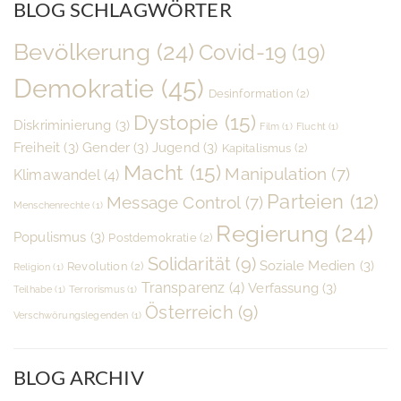
BLOG SCHLAGWÖRTER
Bevölkerung
(24)
Covid-19
(19)
Demokratie
(45)
Desinformation
(2)
Dystopie
(15)
Diskriminierung
(3)
Film
(1)
Flucht
(1)
Freiheit
(3)
Gender
(3)
Jugend
(3)
Kapitalismus
(2)
Macht
(15)
Manipulation
(7)
Klimawandel
(4)
Parteien
(12)
Message Control
(7)
Menschenrechte
(1)
Regierung
(24)
Populismus
(3)
Postdemokratie
(2)
Solidarität
(9)
Soziale Medien
(3)
Revolution
(2)
Religion
(1)
Transparenz
(4)
Verfassung
(3)
Teilhabe
(1)
Terrorismus
(1)
Österreich
(9)
Verschwörungslegenden
(1)
BLOG ARCHIV