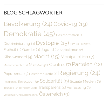
BLOG SCHLAGWÖRTER
Bevölkerung
(24)
Covid-19
(19)
Demokratie
(45)
Desinformation
(2)
Dystopie
(15)
Diskriminierung
(3)
Film
(1)
Flucht
(1)
Freiheit
(3)
Gender
(3)
Jugend
(3)
Kapitalismus
(2)
Macht
(15)
Manipulation
(7)
Klimawandel
(4)
Parteien
(12)
Message Control
(7)
Menschenrechte
(1)
Regierung
(24)
Populismus
(3)
Postdemokratie
(2)
Solidarität
(9)
Soziale Medien
(3)
Revolution
(2)
Religion
(1)
Transparenz
(4)
Verfassung
(3)
Teilhabe
(1)
Terrorismus
(1)
Österreich
(9)
Verschwörungslegenden
(1)