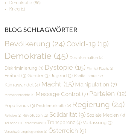
Demokratie
(86)
Krieg
(1)
BLOG SCHLAGWÖRTER
Bevölkerung
(24)
Covid-19
(19)
Demokratie
(45)
Desinformation
(2)
Dystopie
(15)
Diskriminierung
(3)
Film
(1)
Flucht
(1)
Freiheit
(3)
Gender
(3)
Jugend
(3)
Kapitalismus
(2)
Macht
(15)
Manipulation
(7)
Klimawandel
(4)
Parteien
(12)
Message Control
(7)
Menschenrechte
(1)
Regierung
(24)
Populismus
(3)
Postdemokratie
(2)
Solidarität
(9)
Soziale Medien
(3)
Revolution
(2)
Religion
(1)
Transparenz
(4)
Verfassung
(3)
Teilhabe
(1)
Terrorismus
(1)
Österreich
(9)
Verschwörungslegenden
(1)