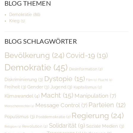
BLOG THEMEN
Demokratie
(86)
Krieg
(1)
BLOG SCHLAGWÖRTER
Bevölkerung
(24)
Covid-19
(19)
Demokratie
(45)
Desinformation
(2)
Dystopie
(15)
Diskriminierung
(3)
Film
(1)
Flucht
(1)
Freiheit
(3)
Gender
(3)
Jugend
(3)
Kapitalismus
(2)
Macht
(15)
Manipulation
(7)
Klimawandel
(4)
Parteien
(12)
Message Control
(7)
Menschenrechte
(1)
Regierung
(24)
Populismus
(3)
Postdemokratie
(2)
Solidarität
(9)
Soziale Medien
(3)
Revolution
(2)
Religion
(1)