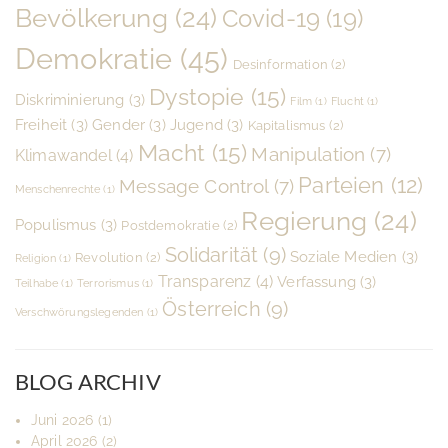
Bevölkerung
(24)
Covid-19
(19)
Demokratie
(45)
Desinformation
(2)
Dystopie
(15)
Diskriminierung
(3)
Film
(1)
Flucht
(1)
Freiheit
(3)
Gender
(3)
Jugend
(3)
Kapitalismus
(2)
Macht
(15)
Manipulation
(7)
Klimawandel
(4)
Parteien
(12)
Message Control
(7)
Menschenrechte
(1)
Regierung
(24)
Populismus
(3)
Postdemokratie
(2)
Solidarität
(9)
Soziale Medien
(3)
Revolution
(2)
Religion
(1)
Transparenz
(4)
Verfassung
(3)
Teilhabe
(1)
Terrorismus
(1)
Österreich
(9)
Verschwörungslegenden
(1)
BLOG ARCHIV
Juni 2026
(1)
April 2026
(2)