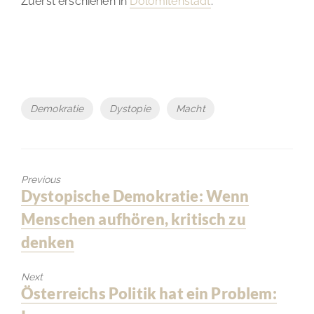
Zuerst erschienen in
Dolomitenstadt
.
Tags
Demokratie
Dystopie
Macht
Previous
Previous
Dystopische Demokratie: Wenn
post:
Menschen aufhören, kritisch zu
denken
Next
Next
Österreichs Politik hat ein Problem:
post: