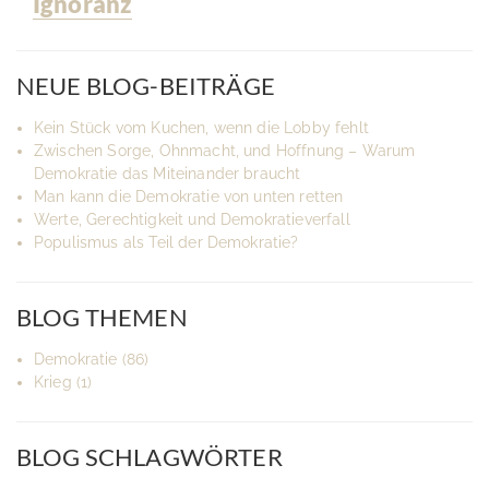
Ignoranz
NEUE BLOG-BEITRÄGE
Kein Stück vom Kuchen, wenn die Lobby fehlt
Zwischen Sorge, Ohnmacht, und Hoffnung – Warum
Demokratie das Miteinander braucht
Man kann die Demokratie von unten retten
Werte, Gerechtigkeit und Demokratieverfall
Populismus als Teil der Demokratie?
BLOG THEMEN
Demokratie
(86)
Krieg
(1)
BLOG SCHLAGWÖRTER