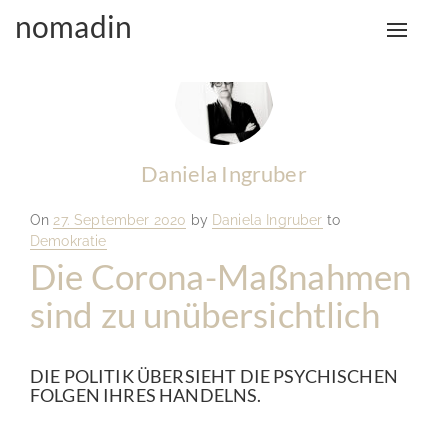
nomadin
Toggle
naviga
Daniela Ingruber
Posted
On
27. September 2020
by
Daniela Ingruber
to
on
Demokratie
Die Corona-Maßnahmen
sind zu unübersichtlich
DIE POLITIK ÜBERSIEHT DIE PSYCHISCHEN
FOLGEN IHRES HANDELNS.