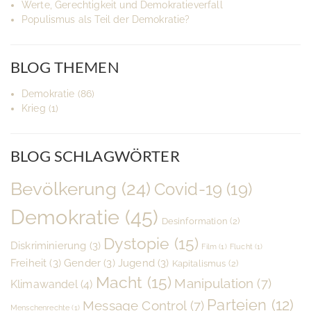
Werte, Gerechtigkeit und Demokratieverfall
Populismus als Teil der Demokratie?
BLOG THEMEN
Demokratie
(86)
Krieg
(1)
BLOG SCHLAGWÖRTER
Bevölkerung
(24)
Covid-19
(19)
Demokratie
(45)
Desinformation
(2)
Dystopie
(15)
Diskriminierung
(3)
Film
(1)
Flucht
(1)
Freiheit
(3)
Gender
(3)
Jugend
(3)
Kapitalismus
(2)
Macht
(15)
Manipulation
(7)
Klimawandel
(4)
Parteien
(12)
Message Control
(7)
Menschenrechte
(1)